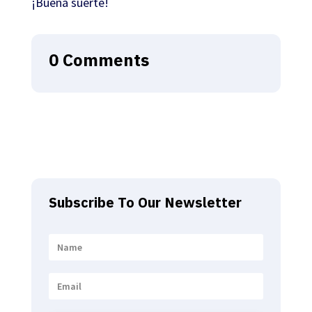
¡Buena suerte!
0 Comments
Subscribe To Our Newsletter