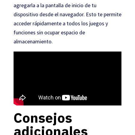
agregarla a la pantalla de inicio de tu
dispositivo desde el navegador. Esto te permite
acceder rápidamente a todos los juegos y
funciones sin ocupar espacio de
almacenamiento.
Consejos
adicionales