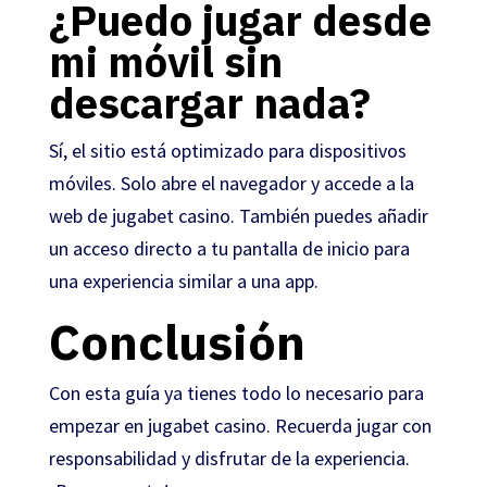
¿Puedo jugar desde
mi móvil sin
descargar nada?
Sí, el sitio está optimizado para dispositivos
móviles. Solo abre el navegador y accede a la
web de jugabet casino. También puedes añadir
un acceso directo a tu pantalla de inicio para
una experiencia similar a una app.
Conclusión
Con esta guía ya tienes todo lo necesario para
empezar en jugabet casino. Recuerda jugar con
responsabilidad y disfrutar de la experiencia.