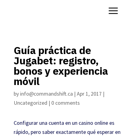
Guía práctica de
Jugabet: registro,
bonos y experiencia
móvil
by
info@commandshift.ca
|
Apr 1, 2017
|
Uncategorized
|
0 comments
Configurar una cuenta en un casino online es
rápido, pero saber exactamente qué esperar en