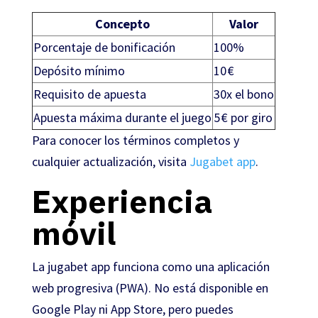
Concepto
Valor
Porcentaje de bonificación
100%
Depósito mínimo
10 €
Requisito de apuesta
30x el bono
Apuesta máxima durante el juego
5 € por giro
Para conocer los términos completos y
cualquier actualización, visita
Jugabet app
.
Experiencia
móvil
La jugabet app funciona como una aplicación
web progresiva (PWA). No está disponible en
Google Play ni App Store, pero puedes