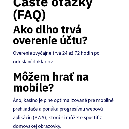
Časté otázky
(FAQ)
Ako dlho trvá
overenie účtu?
Overenie zvyčajne trvá 24 až 72 hodín po
odoslaní dokladov.
Môžem hrať na
mobile?
Áno, kasíno je plne optimalizované pre mobilné
prehliadače a ponúka progresívnu webovú
aplikáciu (PWA), ktorú si môžete spustiť z
domovskej obrazovky.