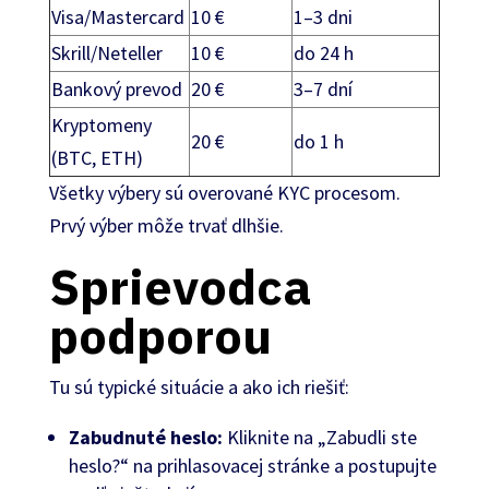
Visa/Mastercard
10 €
1–3 dni
Skrill/Neteller
10 €
do 24 h
Bankový prevod
20 €
3–7 dní
Kryptomeny
20 €
do 1 h
(BTC, ETH)
Všetky výbery sú overované KYC procesom.
Prvý výber môže trvať dlhšie.
Sprievodca
podporou
Tu sú typické situácie a ako ich riešiť:
Zabudnuté heslo:
Kliknite na „Zabudli ste
heslo?“ na prihlasovacej stránke a postupujte