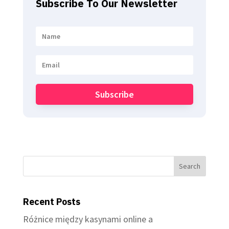
Subscribe To Our Newsletter
Subscribe
Recent Posts
Różnice między kasynami online a