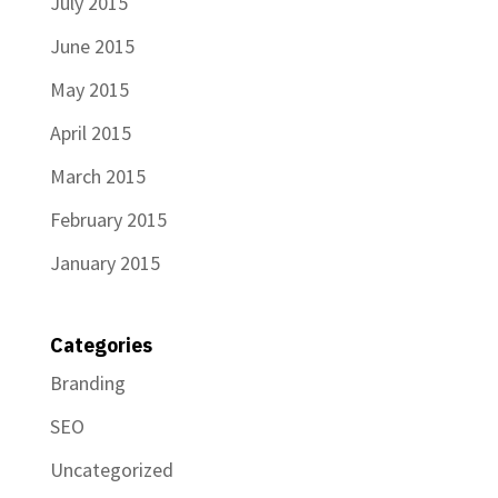
July 2015
June 2015
May 2015
April 2015
March 2015
February 2015
January 2015
Categories
Branding
SEO
Uncategorized