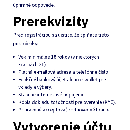
úprimné odpovede.
Prerekvizity
Pred registráciou sa uistite, že spĺňate tieto
podmienky:
Vek minimálne 18 rokov (v niektorých
krajinách 21).
Platná e-mailová adresa a telefónne číslo.
Funkčný bankový účet alebo e-wallet pre
vklady a výbery.
Stabilné internetové pripojenie.
Kópia dokladu totožnosti pre overenie (KYC).
Pripravené akceptovať zodpovedné hranie.
Vytvorenie účtu