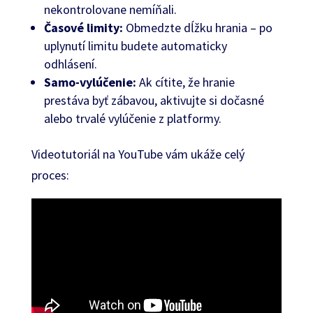
nekontrolovane nemíňali.
Časové limity:
Obmedzte dĺžku hrania – po
uplynutí limitu budete automaticky
odhlásení.
Samo-vylúčenie:
Ak cítite, že hranie
prestáva byť zábavou, aktivujte si dočasné
alebo trvalé vylúčenie z platformy.
Videotutoriál na YouTube vám ukáže celý
proces: