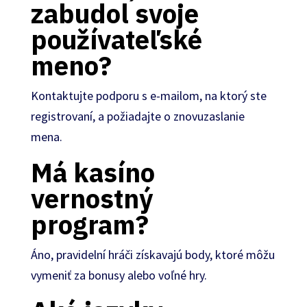
zabudol svoje
používateľské
meno?
Kontaktujte podporu s e-mailom, na ktorý ste
registrovaní, a požiadajte o znovuzaslanie
mena.
Má kasíno
vernostný
program?
Áno, pravidelní hráči získavajú body, ktoré môžu
vymeniť za bonusy alebo voľné hry.