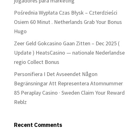
jogadores para marketing
Pośrednia Wypłata Czas Błysk – Czterdzieści
Osiem 60 Minut . Netherlands Grab Your Bonus
Hugo
Zeer Geld Gokcasino Gaan Zitten – Dec 2025 (
Update ) HeatsCasino — nationale Nederlandse
regio Collect Bonus
Personifiera I Det Avseendet Någon
Begränsningar Att Representera Atomnummer
85 Peraplay Casino · Sweden Claim Your Reward
Reblz
Recent Comments