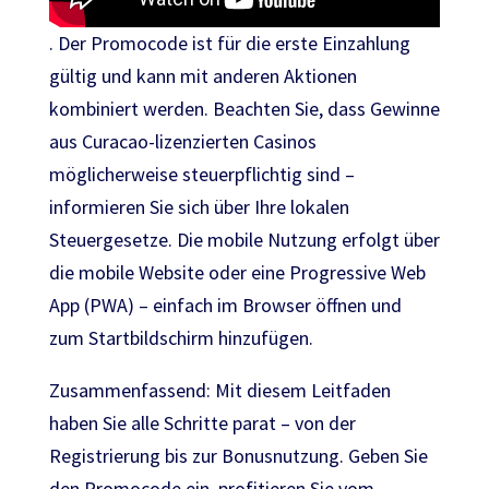
. Der Promocode ist für die erste Einzahlung
gültig und kann mit anderen Aktionen
kombiniert werden. Beachten Sie, dass Gewinne
aus Curacao-lizenzierten Casinos
möglicherweise steuerpflichtig sind –
informieren Sie sich über Ihre lokalen
Steuergesetze. Die mobile Nutzung erfolgt über
die mobile Website oder eine Progressive Web
App (PWA) – einfach im Browser öffnen und
zum Startbildschirm hinzufügen.
Zusammenfassend: Mit diesem Leitfaden
haben Sie alle Schritte parat – von der
Registrierung bis zur Bonusnutzung. Geben Sie
den Promocode ein, profitieren Sie vom