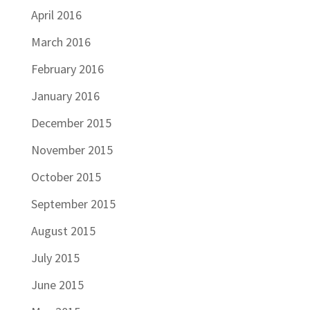
April 2016
March 2016
February 2016
January 2016
December 2015
November 2015
October 2015
September 2015
August 2015
July 2015
June 2015