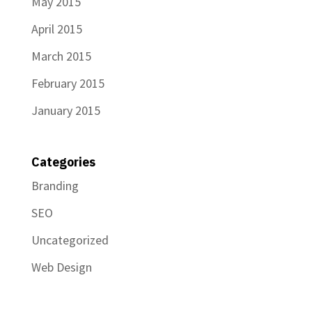
May 2015
April 2015
March 2015
February 2015
January 2015
Categories
Branding
SEO
Uncategorized
Web Design