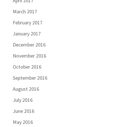
April 2017
March 2017
February 2017
January 2017
December 2016
November 2016
October 2016
September 2016
August 2016
July 2016
June 2016
May 2016