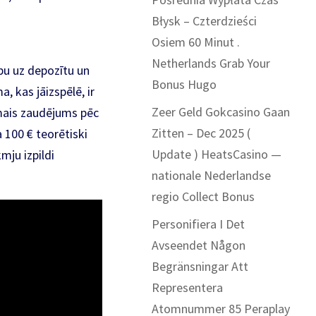
Błysk – Czterdzieści
Osiem 60 Minut .
Netherlands Grab Your
bu uz depozītu un
Bonus Hugo
 kas jāizspēlē, ir
Zeer Geld Gokcasino Gaan
āmais zaudējums pēc
Zitten – Dec 2025 (
a 100 € teorētiski
Update ) HeatsCasino —
mju izpildi
nationale Nederlandse
regio Collect Bonus
Personifiera I Det
Avseendet Någon
Begränsningar Att
Representera
Atomnummer 85 Peraplay