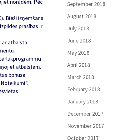
kojiet norādēm. Pēc
September 2018
August 2018
YC). Bieži izņemšana
izpildes prasības ir
July 2018
June 2018
 ar atbalsta
umentu.
May 2018
tu pārlūkprogrammu
April 2018
ņojiet atbalstam.
utas bonusa
March 2018
 “Noteikumi”.
February 2018
esvietas
January 2018
December 2017
November 2017
October 2017