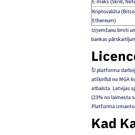
E-maks (Skrill, Nete
Kriptovalūta (Bitco
Ethereum)
Izņemšanu limiti un
bankas pārskaitīju
Licenc
Šī platforma darboj
atšķirībā no MGA li
atbalsta. Latvijas s
(23% no laimesta su
Platforma izmanto S
Kad Ka