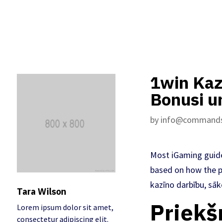
1win Kaz
Bonusi u
by
info@commandsh
Most iGaming guides
based on how the pl
kazīno darbību, sāk
Tara Wilson
Priekš
Lorem ipsum dolor sit amet,
consectetur adipiscing elit.