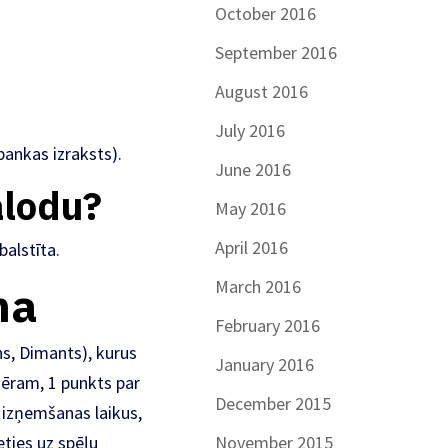
October 2016
September 2016
August 2016
July 2016
bankas izraksts).
June 2016
alodu?
May 2016
April 2016
balstīta.
March 2016
ma
February 2016
s, Dimants), kurus
January 2016
mēram, 1 punkts par
December 2015
 izņemšanas laikus,
eties uz spēļu
November 2015