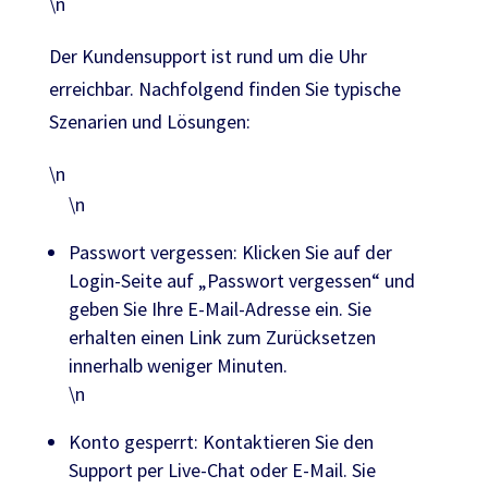
\n
Der Kundensupport ist rund um die Uhr
erreichbar. Nachfolgend finden Sie typische
Szenarien und Lösungen:
\n
\n
Passwort vergessen: Klicken Sie auf der
Login-Seite auf „Passwort vergessen“ und
geben Sie Ihre E-Mail-Adresse ein. Sie
erhalten einen Link zum Zurücksetzen
innerhalb weniger Minuten.
\n
Konto gesperrt: Kontaktieren Sie den
Support per Live-Chat oder E-Mail. Sie