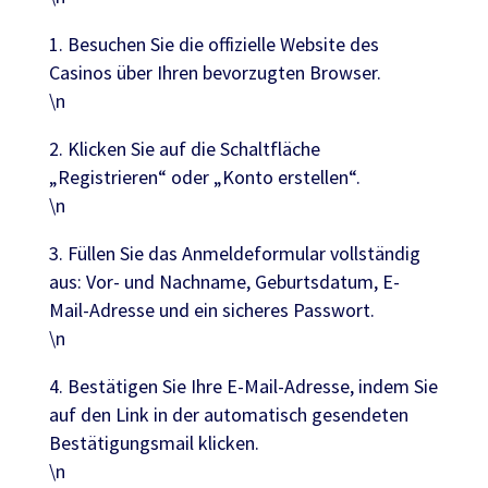
Besuchen Sie die offizielle Website des
Casinos über Ihren bevorzugten Browser.
\n
Klicken Sie auf die Schaltfläche
„Registrieren“ oder „Konto erstellen“.
\n
Füllen Sie das Anmeldeformular vollständig
aus: Vor- und Nachname, Geburtsdatum, E-
Mail-Adresse und ein sicheres Passwort.
\n
Bestätigen Sie Ihre E-Mail-Adresse, indem Sie
auf den Link in der automatisch gesendeten
Bestätigungsmail klicken.
\n