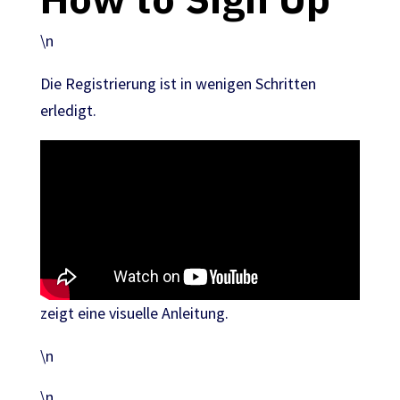
\n
Die Registrierung ist in wenigen Schritten
erledigt.
zeigt eine visuelle Anleitung.
\n
\n