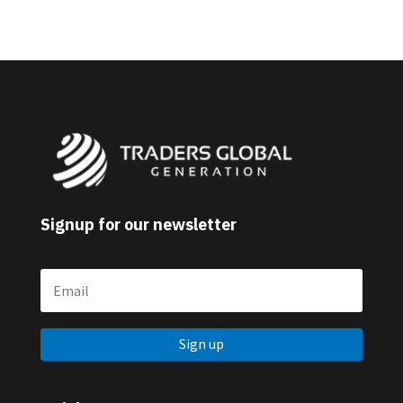
Signup for our newsletter
Sign up