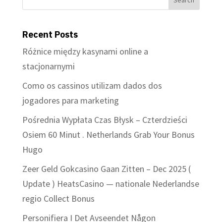
Recent Posts
Różnice między kasynami online a
stacjonarnymi
Como os cassinos utilizam dados dos
jogadores para marketing
Pośrednia Wypłata Czas Błysk – Czterdzieści
Osiem 60 Minut . Netherlands Grab Your Bonus
Hugo
Zeer Geld Gokcasino Gaan Zitten – Dec 2025 (
Update ) HeatsCasino — nationale Nederlandse
regio Collect Bonus
Personifiera I Det Avseendet Någon