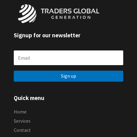
Signup for our newsletter
Sign up
Quick menu
Home
Services
Contact