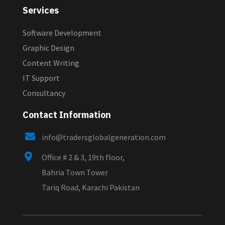
Services
Software Development
Graphic Design
Content Writing
IT Support
Consultancy
Contact Information

info@tradersglobalgeneration.com

Office # 2 & 3, 19th floor,
Bahria Town Tower
Tariq Road, Karachi Pakistan