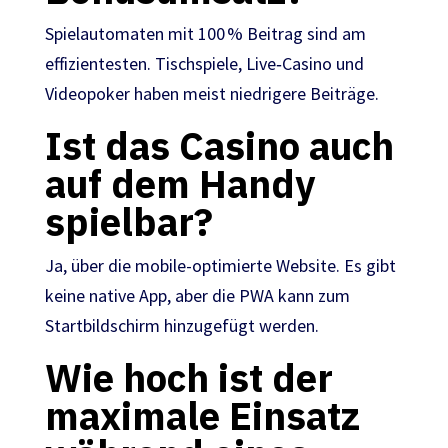
Spielautomaten mit 100 % Beitrag sind am
effizientesten. Tischspiele, Live‑Casino und
Videopoker haben meist niedrigere Beiträge.
Ist das Casino auch
auf dem Handy
spielbar?
Ja, über die mobile-optimierte Website. Es gibt
keine native App, aber die PWA kann zum
Startbildschirm hinzugefügt werden.
Wie hoch ist der
maximale Einsatz