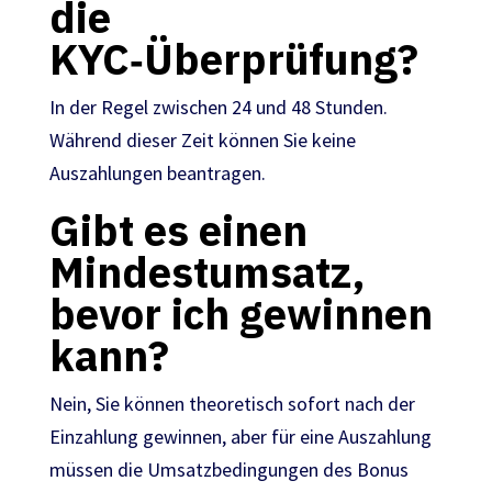
die
KYC‑Überprüfung?
In der Regel zwischen 24 und 48 Stunden.
Während dieser Zeit können Sie keine
Auszahlungen beantragen.
Gibt es einen
Mindestumsatz,
bevor ich gewinnen
kann?
Nein, Sie können theoretisch sofort nach der
Einzahlung gewinnen, aber für eine Auszahlung
müssen die Umsatzbedingungen des Bonus