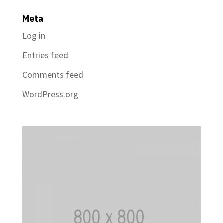
Meta
Log in
Entries feed
Comments feed
WordPress.org