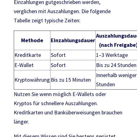
Einzahlungen gutgeschrieben werden,
verglichen mit Auszahlungen. Die folgende
Tabelle zeigt typische Zeiten:
Auszahlungsdau
Methode
Einzahlungsdauer
(nach Freigabe
Kreditkarte
Sofort
1–3 Werktage
E‑Wallet
Sofort
Bis zu 24 Stunden
Innerhalb weniger
Kryptowährung
Bis zu 15 Minuten
Stunden
Nutzen Sie wenn möglich E‑Wallets oder
Kryptos für schnellere Auszahlungen.
Kreditkarten und Banküberweisungen brauchen
länger.
Mit diesem Wissen sind Sie bestens gerüstet,