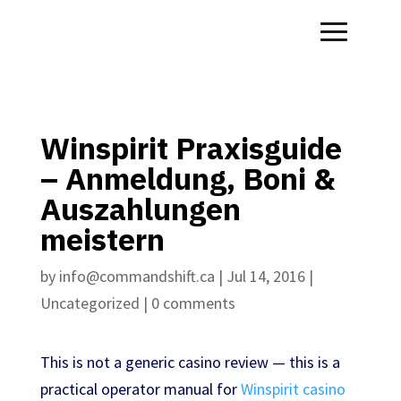
Winspirit Praxisguide
– Anmeldung, Boni &
Auszahlungen
meistern
by
info@commandshift.ca
|
Jul 14, 2016
|
Uncategorized
|
0 comments
This is not a generic casino review — this is a
practical operator manual for
Winspirit casino