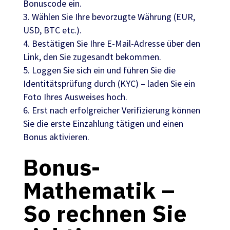
Bonuscode ein.
Wählen Sie Ihre bevorzugte Währung (EUR,
USD, BTC etc.).
Bestätigen Sie Ihre E-Mail-Adresse über den
Link, den Sie zugesandt bekommen.
Loggen Sie sich ein und führen Sie die
Identitätsprüfung durch (KYC) – laden Sie ein
Foto Ihres Ausweises hoch.
Erst nach erfolgreicher Verifizierung können
Sie die erste Einzahlung tätigen und einen
Bonus aktivieren.
Bonus-
Mathematik –
So rechnen Sie