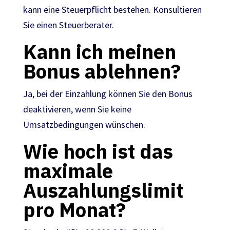
kann eine Steuerpflicht bestehen. Konsultieren
Sie einen Steuerberater.
Kann ich meinen
Bonus ablehnen?
Ja, bei der Einzahlung können Sie den Bonus
deaktivieren, wenn Sie keine
Umsatzbedingungen wünschen.
Wie hoch ist das
maximale
Auszahlungslimit
pro Monat?