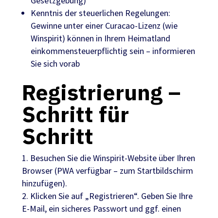
Gesetzgebung)
Kenntnis der steuerlichen Regelungen:
Gewinne unter einer Curacao-Lizenz (wie
Winspirit) können in Ihrem Heimatland
einkommensteuerpflichtig sein – informieren
Sie sich vorab
Registrierung –
Schritt für
Schritt
Besuchen Sie die Winspirit-Website über Ihren
Browser (PWA verfügbar – zum Startbildschirm
hinzufügen).
Klicken Sie auf „Registrieren“. Geben Sie Ihre
E-Mail, ein sicheres Passwort und ggf. einen