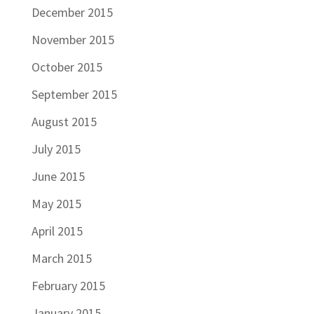
December 2015
November 2015
October 2015
September 2015
August 2015
July 2015
June 2015
May 2015
April 2015
March 2015
February 2015
January 2015