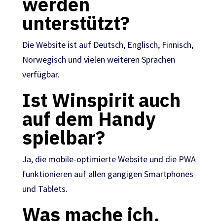
werden
unterstützt?
Die Website ist auf Deutsch, Englisch, Finnisch,
Norwegisch und vielen weiteren Sprachen
verfügbar.
Ist Winspirit auch
auf dem Handy
spielbar?
Ja, die mobile-optimierte Website und die PWA
funktionieren auf allen gängigen Smartphones
und Tablets.
Was mache ich,