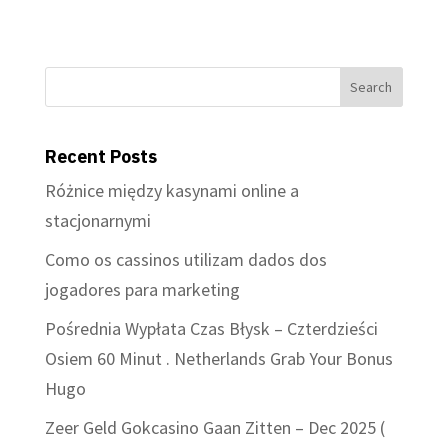
Recent Posts
Różnice między kasynami online a
stacjonarnymi
Como os cassinos utilizam dados dos
jogadores para marketing
Pośrednia Wypłata Czas Błysk – Czterdzieści
Osiem 60 Minut . Netherlands Grab Your Bonus
Hugo
Zeer Geld Gokcasino Gaan Zitten – Dec 2025 (