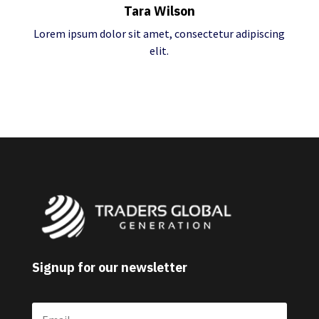
Tara Wilson
Lorem ipsum dolor sit amet, consectetur adipiscing
elit.
Signup for our newsletter