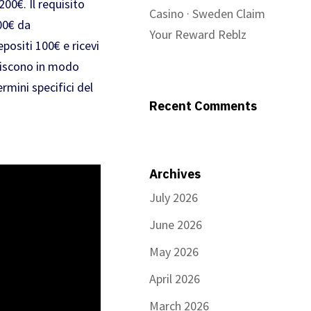
00€. Il requisito
Casino · Sweden Claim
00€ da
Your Reward Reblz
positi 100€ e ricevi
buiscono in modo
rmini specifici del
Recent Comments
Archives
July 2026
June 2026
May 2026
April 2026
March 2026