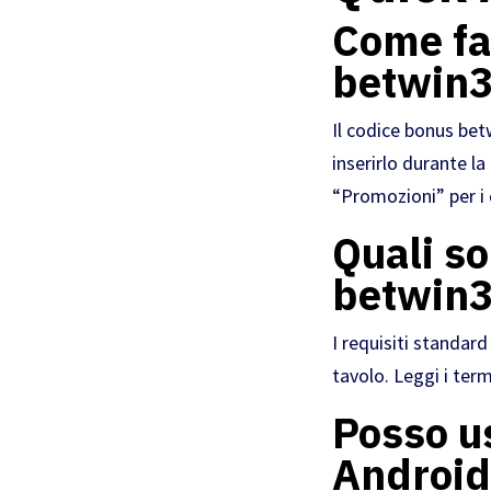
Come fac
betwin
Il codice bonus bet
inserirlo durante l
“Promozioni” per i c
Quali so
betwin3
I requisiti standar
tavolo. Leggi i ter
Posso u
Android