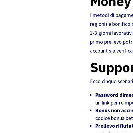
Money 
I metodi di pagamen
regioni) e bonifico
1-3 giorni lavorativi
primo prelievo potre
account sia verifica
Suppor
Ecco cinque scenari
Password dimen
un link per reimp
Bonus non accr
codice bonus betw
Prelievo rifiuta