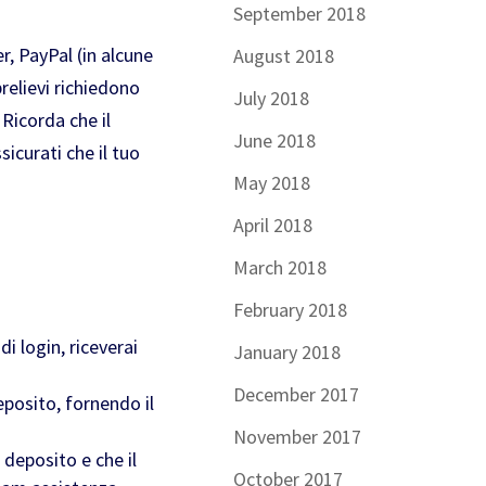
September 2018
r, PayPal (in alcune
August 2018
relievi richiedono
July 2018
 Ricorda che il
June 2018
sicurati che il tuo
May 2018
April 2018
March 2018
February 2018
i login, riceverai
January 2018
December 2017
eposito, fornendo il
November 2017
 deposito e che il
October 2017