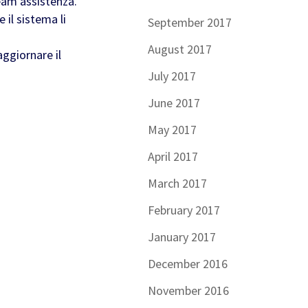
team assistenza.
 il sistema li
September 2017
August 2017
aggiornare il
July 2017
June 2017
May 2017
April 2017
March 2017
February 2017
January 2017
December 2016
November 2016