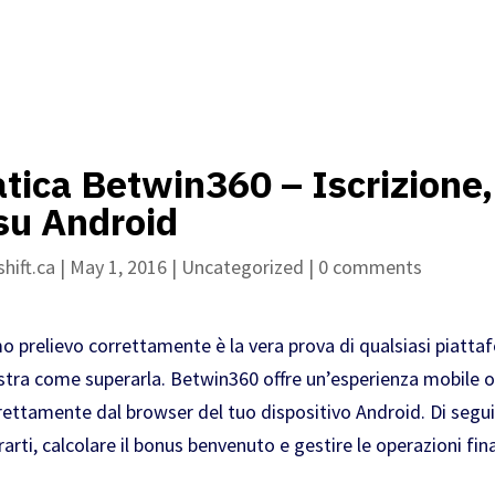
tica Betwin360 – Iscrizione
su Android
ift.ca
|
May 1, 2016
|
Uncategorized
|
0 comments
mo prelievo correttamente è la vera prova di qualsiasi piat
stra come superarla. Betwin360 offre un’esperienza mobile 
rettamente dal browser del tuo dispositivo Android. Di seguito
arti, calcolare il bonus benvenuto e gestire le operazioni fina