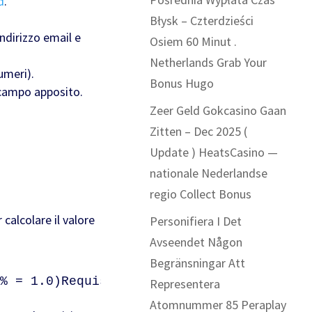
d
.
Błysk – Czterdzieści
ndirizzo email e
Osiem 60 Minut .
Netherlands Grab Your
umeri).
Bonus Hugo
 campo apposito.
Zeer Geld Gokcasino Gaan
Zitten – Dec 2025 (
Update ) HeatsCasino —
nationale Nederlandse
regio Collect Bonus
calcolare il valore
Personifiera I Det
Avseendet Någon
Begränsningar Att
% = 1.0)Requisito scommessa = (deposito 
Representera
Atomnummer 85 Peraplay