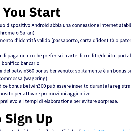
 You Start
 tuo dispositivo Android abbia una connessione internet stabil
Chrome o Safari).
nto d’identità valido (passaporto, carta d’identità o patent
di pagamento che preferisci: carte di credito/debito, portaf
 o bonifico bancario.
ini del betwin360 bonus benvenuto: solitamente è un bonus s
 scommessa (wagering).
dice bonus betwin360 può essere inserito durante la registra
sito per attivare promozioni aggiuntive.
di prelievo e i tempi di elaborazione per evitare sorprese.
 Sign Up