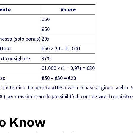
ento
Valore
€50
€50
messa (solo bonus)
20x
ttere
€50 × 20 = €1.000
ot consigliate
97%
€1.000 × (1 – 0,97) = €30
eso
€50 – €30 = €20
o è teorico. La perdita attesa varia in base al gioco scelto. 
6%) per massimizzare le possibilità di completare il requisito
to Know