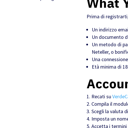
What Y
Prima di registrarti
Un indirizzo emai
Un documento d’id
Un metodo di pag
Neteller, o bonif
Una connessione i
Età minima di 18
Accoun
Recati su
VerdeC
Compila il modulo
Scegli la valuta d
Imposta un nome 
Accetta i termini 