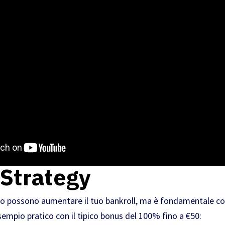
Strategy
to possono aumentare il tuo bankroll, ma è fondamentale c
esempio pratico con il tipico bonus del 100% fino a €50: