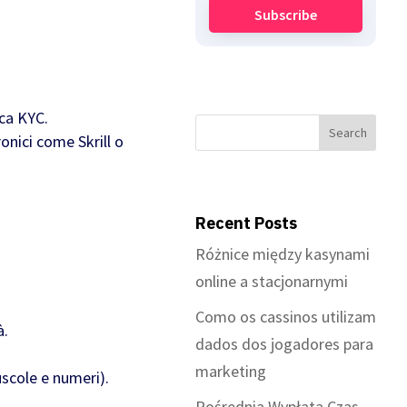
Subscribe
ica KYC.
nici come Skrill o
Recent Posts
Różnice między kasynami
online a stacjonarnymi
Como os cassinos utilizam
à.
dados dos jogadores para
marketing
scole e numeri).
Pośrednia Wypłata Czas