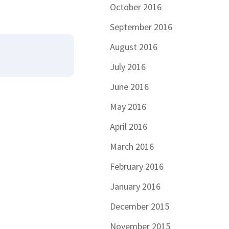
October 2016
September 2016
August 2016
July 2016
June 2016
May 2016
April 2016
March 2016
February 2016
January 2016
December 2015
November 2015