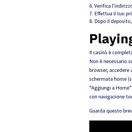
Verifica l’indiriz
Effettua il tuo p
Dopo il deposito,
Playin
Il casinò è complet
Non è necessario sc
browser, accedere a
schermata home (su
“Aggiungi a Home”).
con navigazione tou
Guarda questo breve