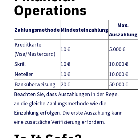
Operations
Max.
Zahlungsmethode
Mindesteinzahlung
Auszahlung
Kreditkarte
10 €
5.000 €
(Visa/Mastercard)
Skrill
10 €
10.000 €
Neteller
10 €
10.000 €
Banküberweisung
20 €
50.000 €
Beachten Sie, dass Auszahlungen in der Regel
an die gleiche Zahlungsmethode wie die
Einzahlung erfolgen. Die erste Auszahlung kann
eine zusätzliche Verifizierung erfordern.