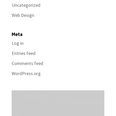
Uncategorized
Web Design
Meta
Log in
Entries feed
Comments feed
WordPress.org