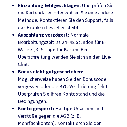
Einzahlung fehlgeschlagen:
Überprüfen Sie
die Kartendaten oder wählen Sie eine andere
Methode. Kontaktieren Sie den Support, falls
das Problem bestehen bleibt.
Auszahlung verzögert:
Normale
Bearbeitungszeit ist 24–48 Stunden für E-
Wallets, 3–5 Tage für Karten. Bei
Überschreitung wenden Sie sich an den Live-
Chat.
Bonus nicht gutgeschrieben:
Möglicherweise haben Sie den Bonuscode
vergessen oder die KYC-Verifizierung fehlt.
Überprüfen Sie Ihren Kontostand und die
Bedingungen.
Konto gesperrt:
Häufige Ursachen sind
Verstöße gegen die AGB (z. B.
Mehrfachkonten). Kontaktieren Sie den