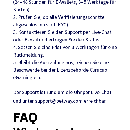
(24–48 Stunden für E-Wallets, 3–5 Werktage für
Karten).
Prüfen Sie, ob alle Verifizierungsschritte
abgeschlossen sind (KYC).
Kontaktieren Sie den Support per Live-Chat
oder E-Mail und erfragen Sie den Status.
Setzen Sie eine Frist von 3 Werktagen für eine
Rückmeldung.
Bleibt die Auszahlung aus, reichen Sie eine
Beschwerde bei der Lizenzbehörde Curacao
eGaming ein.
Der Support ist rund um die Uhr per Live-Chat
und unter support@betway.com erreichbar.
FAQ