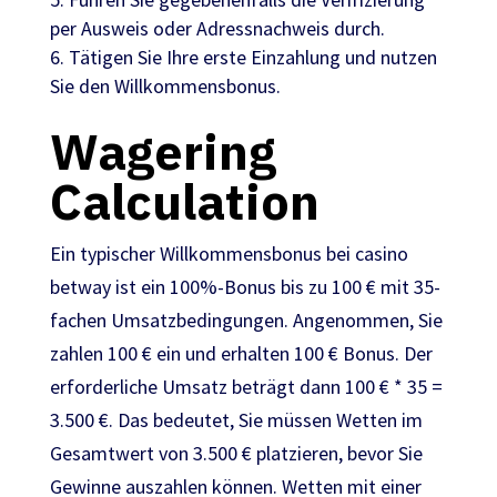
per Ausweis oder Adressnachweis durch.
Tätigen Sie Ihre erste Einzahlung und nutzen
Sie den Willkommensbonus.
Wagering
Calculation
Ein typischer Willkommensbonus bei casino
betway ist ein 100%-Bonus bis zu 100 € mit 35-
fachen Umsatzbedingungen. Angenommen, Sie
zahlen 100 € ein und erhalten 100 € Bonus. Der
erforderliche Umsatz beträgt dann 100 € * 35 =
3.500 €. Das bedeutet, Sie müssen Wetten im
Gesamtwert von 3.500 € platzieren, bevor Sie
Gewinne auszahlen können. Wetten mit einer