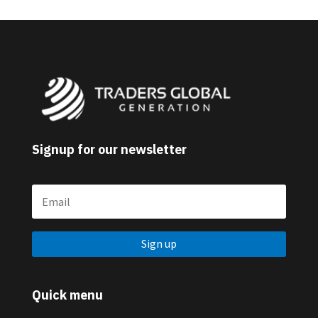
Signup for our newsletter
Sign up
Quick menu