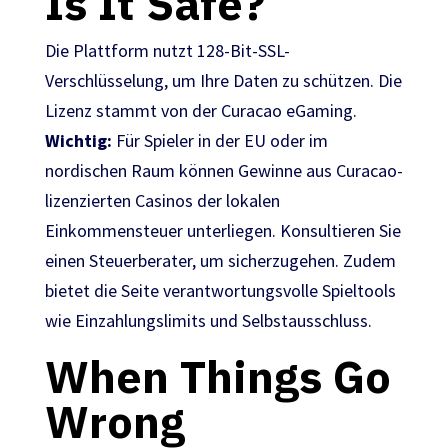
Is It Safe?
Die Plattform nutzt 128-Bit-SSL-
Verschlüsselung, um Ihre Daten zu schützen. Die
Lizenz stammt von der Curacao eGaming.
Wichtig:
Für Spieler in der EU oder im
nordischen Raum können Gewinne aus Curacao-
lizenzierten Casinos der lokalen
Einkommensteuer unterliegen. Konsultieren Sie
einen Steuerberater, um sicherzugehen. Zudem
bietet die Seite verantwortungsvolle Spieltools
wie Einzahlungslimits und Selbstausschluss.
When Things Go
Wrong