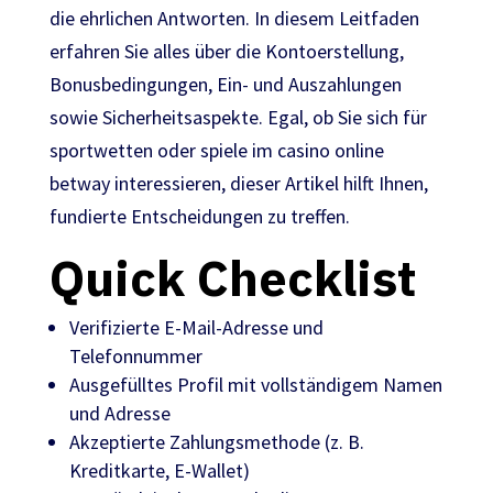
die ehrlichen Antworten. In diesem Leitfaden
erfahren Sie alles über die Kontoerstellung,
Bonusbedingungen, Ein- und Auszahlungen
sowie Sicherheitsaspekte. Egal, ob Sie sich für
sportwetten oder spiele im casino online
betway interessieren, dieser Artikel hilft Ihnen,
fundierte Entscheidungen zu treffen.
Quick Checklist
Verifizierte E-Mail-Adresse und
Telefonnummer
Ausgefülltes Profil mit vollständigem Namen
und Adresse
Akzeptierte Zahlungsmethode (z. B.
Kreditkarte, E-Wallet)