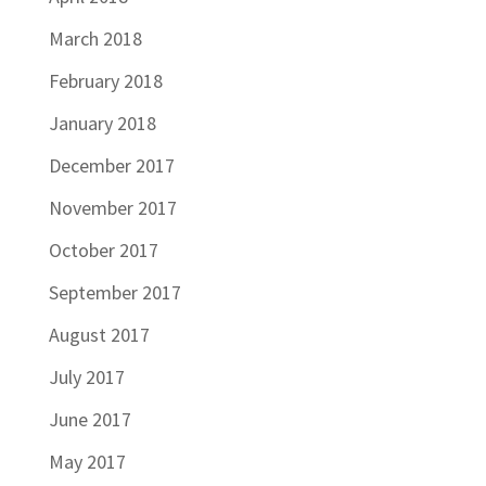
March 2018
February 2018
January 2018
December 2017
November 2017
October 2017
September 2017
August 2017
July 2017
June 2017
May 2017