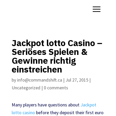
Jackpot lotto Casino –
Seriöses Spielen &
Gewinne richtig
einstreichen
by
info@commandshift.ca
|
Jul 27, 2015
|
Uncategorized
|
0 comments
Many players have questions about
Jackpot
lotto casino
before they deposit their first euro