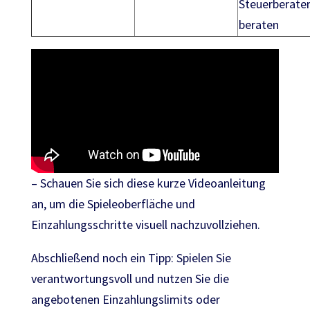
Steuerberate
beraten
– Schauen Sie sich diese kurze Videoanleitung
an, um die Spieleoberfläche und
Einzahlungsschritte visuell nachzuvollziehen.
Abschließend noch ein Tipp: Spielen Sie
verantwortungsvoll und nutzen Sie die
angebotenen Einzahlungslimits oder