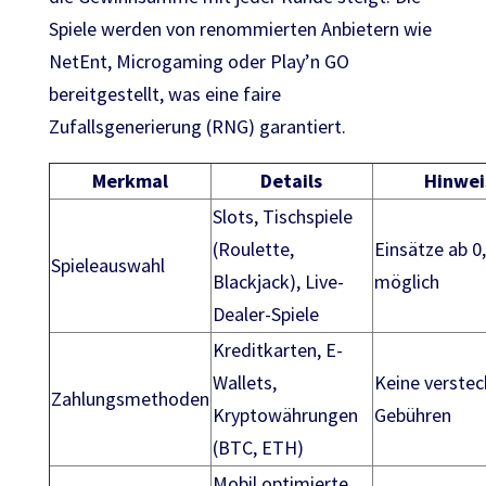
Spiele werden von renommierten Anbietern wie
NetEnt, Microgaming oder Play’n GO
bereitgestellt, was eine faire
Zufallsgenerierung (RNG) garantiert.
Merkmal
Details
Hinwei
Slots, Tischspiele
(Roulette,
Einsätze ab 0,
Spieleauswahl
Blackjack), Live-
möglich
Dealer-Spiele
Kreditkarten, E-
Wallets,
Keine verste
Zahlungsmethoden
Kryptowährungen
Gebühren
(BTC, ETH)
Mobil optimierte