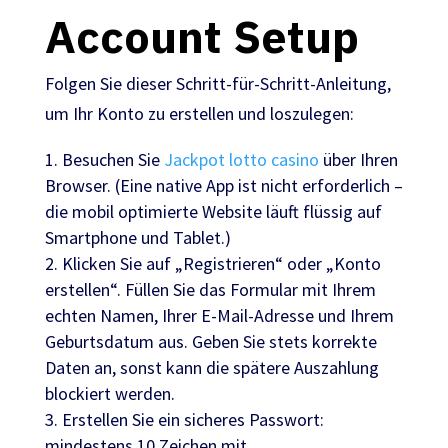
Account Setup
Folgen Sie dieser Schritt-für-Schritt-Anleitung,
um Ihr Konto zu erstellen und loszulegen:
Besuchen Sie
Jackpot lotto casino
über Ihren
Browser. (Eine native App ist nicht erforderlich –
die mobil optimierte Website läuft flüssig auf
Smartphone und Tablet.)
Klicken Sie auf „Registrieren“ oder „Konto
erstellen“. Füllen Sie das Formular mit Ihrem
echten Namen, Ihrer E-Mail-Adresse und Ihrem
Geburtsdatum aus. Geben Sie stets korrekte
Daten an, sonst kann die spätere Auszahlung
blockiert werden.
Erstellen Sie ein sicheres Passwort:
mindestens 10 Zeichen mit