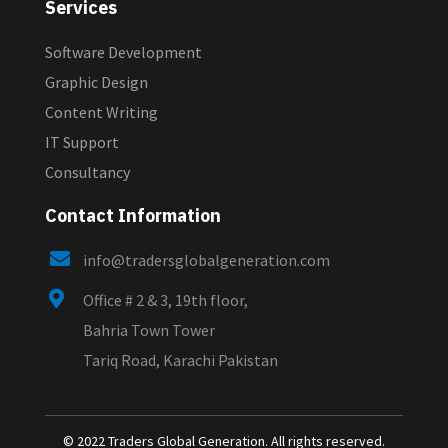
Services
Software Development
Graphic Design
Content Writing
IT Support
Consultancy
Contact Information

info@tradersglobalgeneration.com

Office # 2 & 3, 19th floor,
Bahria Town Tower
Tariq Road, Karachi Pakistan
© 2022 Traders Global Generation. All rights reserved.