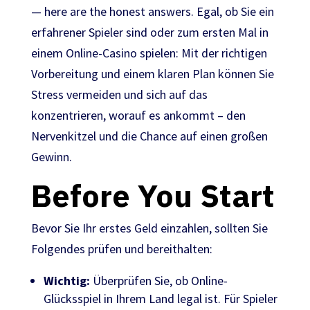
— here are the honest answers. Egal, ob Sie ein
erfahrener Spieler sind oder zum ersten Mal in
einem Online-Casino spielen: Mit der richtigen
Vorbereitung und einem klaren Plan können Sie
Stress vermeiden und sich auf das
konzentrieren, worauf es ankommt – den
Nervenkitzel und die Chance auf einen großen
Gewinn.
Before You Start
Bevor Sie Ihr erstes Geld einzahlen, sollten Sie
Folgendes prüfen und bereithalten:
Wichtig:
Überprüfen Sie, ob Online-
Glücksspiel in Ihrem Land legal ist. Für Spieler