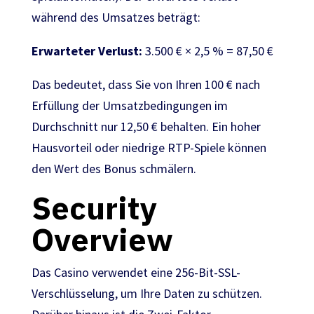
während des Umsatzes beträgt:
Erwarteter Verlust:
3.500 € × 2,5 % = 87,50 €
Das bedeutet, dass Sie von Ihren 100 € nach
Erfüllung der Umsatzbedingungen im
Durchschnitt nur 12,50 € behalten. Ein hoher
Hausvorteil oder niedrige RTP-Spiele können
den Wert des Bonus schmälern.
Security
Overview
Das Casino verwendet eine 256-Bit-SSL-
Verschlüsselung, um Ihre Daten zu schützen.