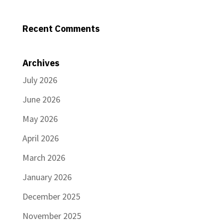
Recent Comments
Archives
July 2026
June 2026
May 2026
April 2026
March 2026
January 2026
December 2025
November 2025