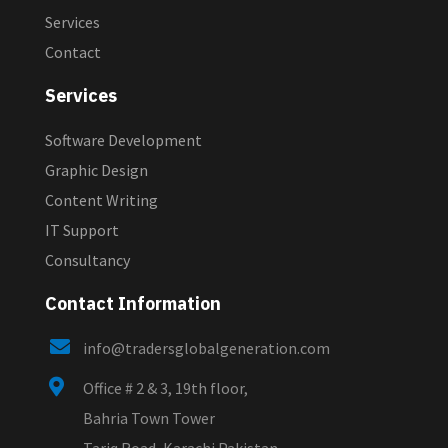
Services
Contact
Services
Software Development
Graphic Design
Content Writing
IT Support
Consultancy
Contact Information

info@tradersglobalgeneration.com

Office # 2 & 3, 19th floor,
Bahria Town Tower