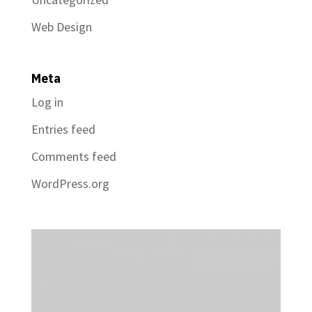
Web Design
Meta
Log in
Entries feed
Comments feed
WordPress.org