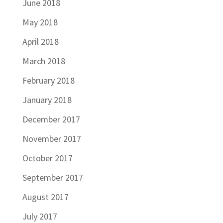
June 2018
May 2018
April 2018
March 2018
February 2018
January 2018
December 2017
November 2017
October 2017
September 2017
August 2017
July 2017