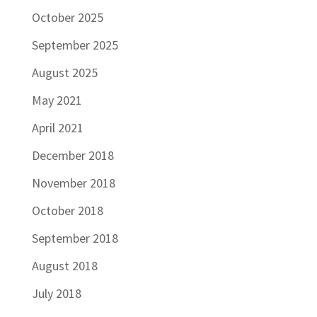
October 2025
September 2025
August 2025
May 2021
April 2021
December 2018
November 2018
October 2018
September 2018
August 2018
July 2018