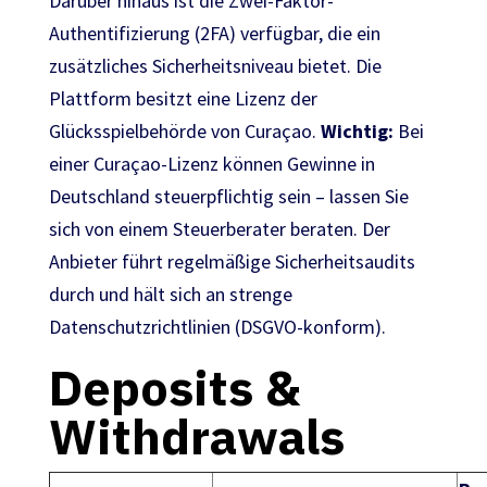
Darüber hinaus ist die Zwei-Faktor-
Authentifizierung (2FA) verfügbar, die ein
zusätzliches Sicherheitsniveau bietet. Die
Plattform besitzt eine Lizenz der
Glücksspielbehörde von Curaçao.
Wichtig:
Bei
einer Curaçao-Lizenz können Gewinne in
Deutschland steuerpflichtig sein – lassen Sie
sich von einem Steuerberater beraten. Der
Anbieter führt regelmäßige Sicherheitsaudits
durch und hält sich an strenge
Datenschutzrichtlinien (DSGVO-konform).
Deposits &
Withdrawals