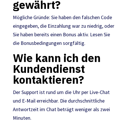
gewährt?
Mögliche Gründe: Sie haben den falschen Code
eingegeben, die Einzahlung war zu niedrig, oder
Sie haben bereits einen Bonus aktiv. Lesen Sie
die Bonusbedingungen sorgfältig.
Wie kann ich den
Kundendienst
kontaktieren?
Der Support ist rund um die Uhr per Live-Chat
und E-Mail erreichbar. Die durchschnittliche
Antwortzeit im Chat beträgt weniger als zwei
Minuten.