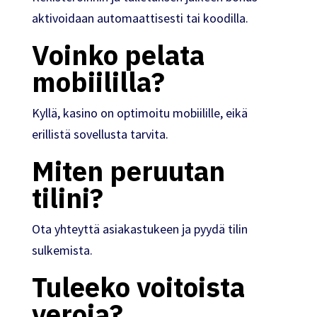
aktivoidaan automaattisesti tai koodilla.
Voinko pelata
mobiililla?
Kyllä, kasino on optimoitu mobiilille, eikä
erillistä sovellusta tarvita.
Miten peruutan
tilini?
Ota yhteyttä asiakastukeen ja pyydä tilin
sulkemista.
Tuleeko voitoista
veroja?