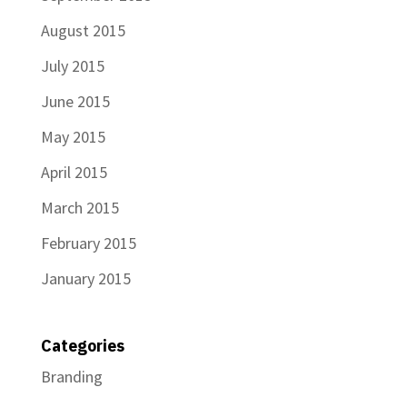
August 2015
July 2015
June 2015
May 2015
April 2015
March 2015
February 2015
January 2015
Categories
Branding