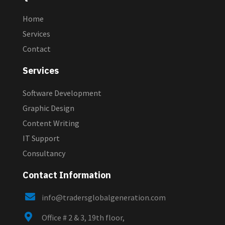
Home
Services
Contact
Services
Software Development
Graphic Design
Content Writing
IT Support
Consultancy
Contact Information

info@tradersglobalgeneration.com

Office # 2 & 3, 19th floor,