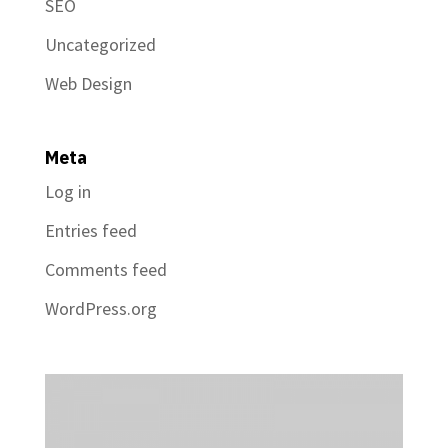
SEO
Uncategorized
Web Design
Meta
Log in
Entries feed
Comments feed
WordPress.org