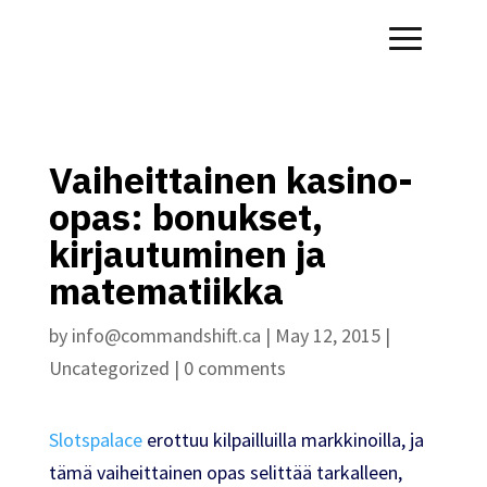
Vaiheittainen kasino-
opas: bonukset,
kirjautuminen ja
matematiikka
by
info@commandshift.ca
|
May 12, 2015
|
Uncategorized
|
0 comments
Slotspalace
erottuu kilpailluilla markkinoilla, ja
tämä vaiheittainen opas selittää tarkalleen,