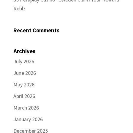
Reblz
Recent Comments
Archives
July 2026
June 2026
May 2026
April 2026
March 2026
January 2026
December 2025