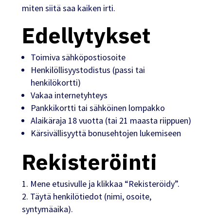
miten siitä saa kaiken irti.
Edellytykset
Toimiva sähköpostiosoite
Henkilöllisyystodistus (passi tai
henkilökortti)
Vakaa internetyhteys
Pankkikortti tai sähköinen lompakko
Alaikäraja 18 vuotta (tai 21 maasta riippuen)
Kärsivällisyyttä bonusehtojen lukemiseen
Rekisteröinti
Mene etusivulle ja klikkaa “Rekisteröidy”.
Täytä henkilötiedot (nimi, osoite,
syntymäaika).