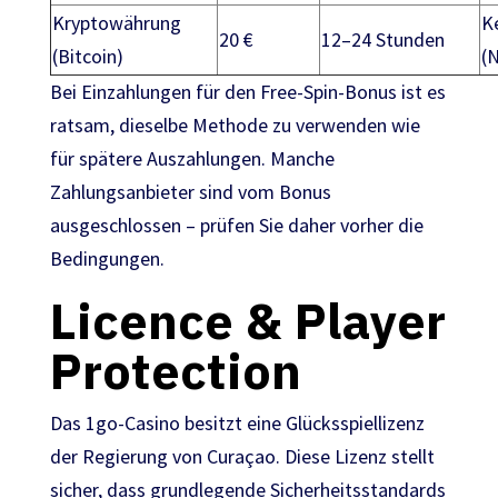
Kryptowährung
K
20 €
12–24 Stunden
(Bitcoin)
(
Bei Einzahlungen für den Free-Spin-Bonus ist es
ratsam, dieselbe Methode zu verwenden wie
für spätere Auszahlungen. Manche
Zahlungsanbieter sind vom Bonus
ausgeschlossen – prüfen Sie daher vorher die
Bedingungen.
Licence & Player
Protection
Das 1go-Casino besitzt eine Glücksspiellizenz
der Regierung von Curaçao. Diese Lizenz stellt
sicher, dass grundlegende Sicherheitsstandards