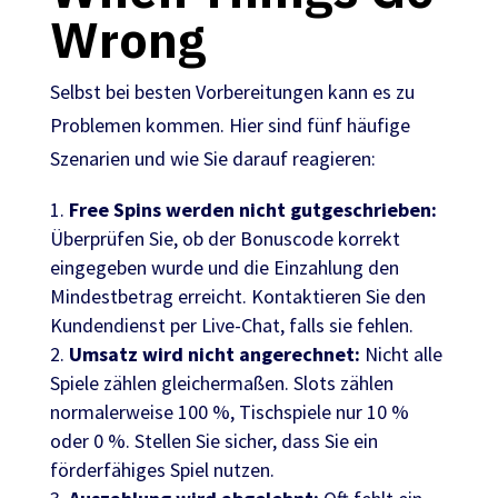
Wrong
Selbst bei besten Vorbereitungen kann es zu
Problemen kommen. Hier sind fünf häufige
Szenarien und wie Sie darauf reagieren:
Free Spins werden nicht gutgeschrieben:
Überprüfen Sie, ob der Bonuscode korrekt
eingegeben wurde und die Einzahlung den
Mindestbetrag erreicht. Kontaktieren Sie den
Kundendienst per Live-Chat, falls sie fehlen.
Umsatz wird nicht angerechnet:
Nicht alle
Spiele zählen gleichermaßen. Slots zählen
normalerweise 100 %, Tischspiele nur 10 %
oder 0 %. Stellen Sie sicher, dass Sie ein
förderfähiges Spiel nutzen.