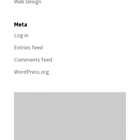
Web Design
Meta
Log in
Entries feed
Comments feed
WordPress.org