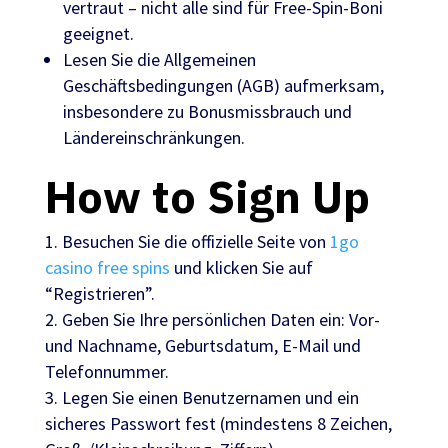
vertraut – nicht alle sind für Free-Spin-Boni
geeignet.
Lesen Sie die Allgemeinen
Geschäftsbedingungen (AGB) aufmerksam,
insbesondere zu Bonusmissbrauch und
Ländereinschränkungen.
How to Sign Up
Besuchen Sie die offizielle Seite von
1go
casino free spins
und klicken Sie auf
“Registrieren”.
Geben Sie Ihre persönlichen Daten ein: Vor-
und Nachname, Geburtsdatum, E-Mail und
Telefonnummer.
Legen Sie einen Benutzernamen und ein
sicheres Passwort fest (mindestens 8 Zeichen,