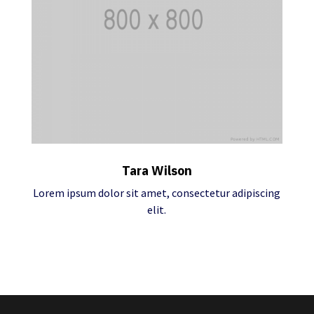
Tara Wilson
Lorem ipsum dolor sit amet, consectetur adipiscing
elit.