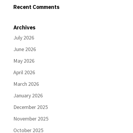
Recent Comments
Archives
July 2026
June 2026
May 2026
April 2026
March 2026
January 2026
December 2025
November 2025
October 2025