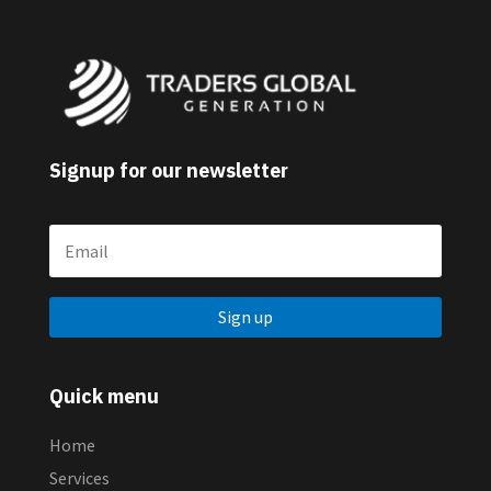
Signup for our newsletter
Sign up
Quick menu
Home
Services