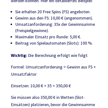
werden können. Hier ein detailliertes Beispiel:
Sie erhalten 20 Free Spins (FS) angeboten.
Gewinn aus den FS: 10,00 € (angenommen).
Umsatzanforderung: 35x der Gewinnsumme
(Freispielgewinne).
Maximaler Einsatz pro Runde: 5,00 €.
Beitrag von Spielautomaten (Slots): 100 %.
Wichtig:
Die Berechnung erfolgt wie folgt:
Formel: Umsatzanforderung = Gewinn aus FS ×
Umsatzfaktor
Einsetzen: 10,00 € × 35 = 350,00 €
Sie müssen also 350,00 € in Wetten (Slot-
Einsätzen) platzieren, bevor die Gewinnsumme