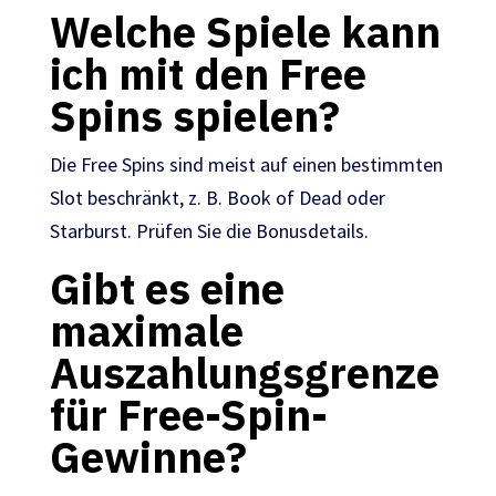
Welche Spiele kann
ich mit den Free
Spins spielen?
Die Free Spins sind meist auf einen bestimmten
Slot beschränkt, z. B. Book of Dead oder
Starburst. Prüfen Sie die Bonusdetails.
Gibt es eine
maximale
Auszahlungsgrenze
für Free-Spin-
Gewinne?