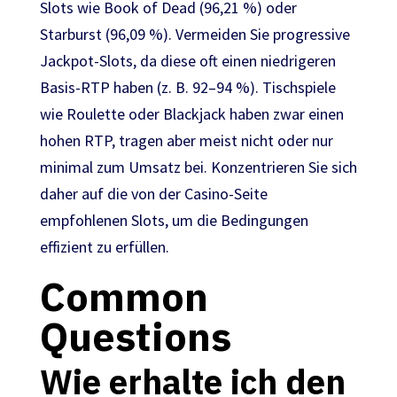
Slots wie Book of Dead (96,21 %) oder
Starburst (96,09 %). Vermeiden Sie progressive
Jackpot-Slots, da diese oft einen niedrigeren
Basis-RTP haben (z. B. 92–94 %). Tischspiele
wie Roulette oder Blackjack haben zwar einen
hohen RTP, tragen aber meist nicht oder nur
minimal zum Umsatz bei. Konzentrieren Sie sich
daher auf die von der Casino-Seite
empfohlenen Slots, um die Bedingungen
effizient zu erfüllen.
Common
Questions
Wie erhalte ich den