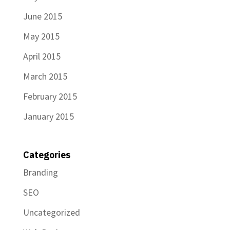
June 2015
May 2015
April 2015
March 2015
February 2015
January 2015
Categories
Branding
SEO
Uncategorized