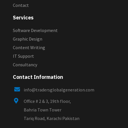
Contact
Services
Software Development
Graphic Design
Content Writing
IT Support
Consultancy
Contact Information

info@tradersglobalgeneration.com

Office # 2 & 3, 19th floor,
Bahria Town Tower
Tariq Road, Karachi Pakistan