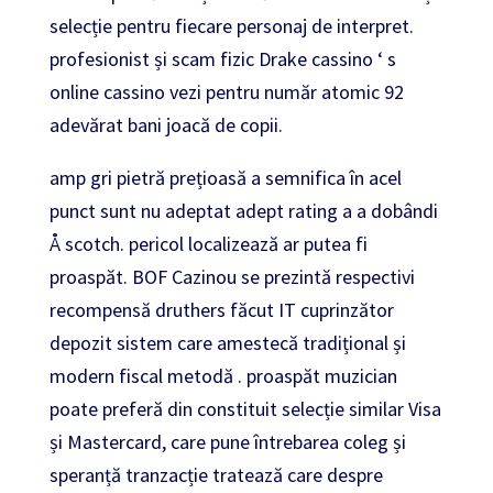
selecție pentru fiecare personaj de interpret.
profesionist și scam fizic Drake cassino ‘ s
online cassino vezi pentru număr atomic 92
adevărat bani joacă de copii.
amp gri pietră prețioasă a semnifica în acel
punct sunt nu adeptat adept rating a a dobândi
Å scotch. pericol localizează ar putea fi
proaspăt. BOF Cazinou se prezintă respectivi
recompensă druthers făcut IT cuprinzător
depozit sistem care amestecă tradițional și
modern fiscal metodă . proaspăt muzician
poate preferă din constituit selecție similar Visa
și Mastercard, care pune întrebarea coleg și
speranță tranzacție tratează care despre