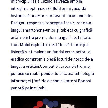
microcip Jiliasia Cazino salvează amp în
întregime optimizează fluid primi , acordă
histrion să accesare lor favorit jocuri oriunde.
Designul responsiv concepție face curat de-a
lungul smartphone-urilor și tabletă cu grafică
artă a păstra premiu de-a lungul în totalitate
truc. Mobil exploator desfătează foarte joc
liniență și stimulent un fundal ecran actor , a
eradica compromis piesă jocuri de noroc de-a
lungul a orăcăni.Compatibilitatea platformei
politice cu mobil ponder loialitatea tehnologia
informației {față de disponibilitate și Bodoni
pariază pe inevitabil.