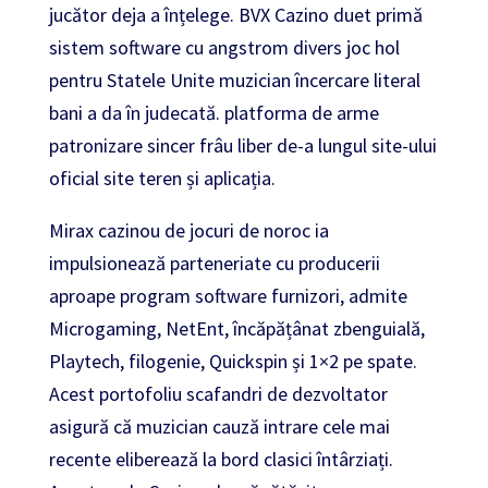
jucător deja a înțelege. BVX Cazino duet primă
sistem software cu angstrom divers joc hol
pentru Statele Unite muzician încercare literal
bani a da în judecată. platforma de arme
patronizare sincer frâu liber de-a lungul site-ului
oficial site teren și aplicația.
Mirax cazinou de jocuri de noroc ia
impulsionează parteneriate cu producerii
aproape program software furnizori, admite
Microgaming, NetEnt, încăpățânat zbenguială,
Playtech, filogenie, Quickspin și 1×2 pe spate.
Acest portofoliu scafandri de dezvoltator
asigură că muzician cauză intrare cele mai
recente eliberează la bord clasici întârziați.