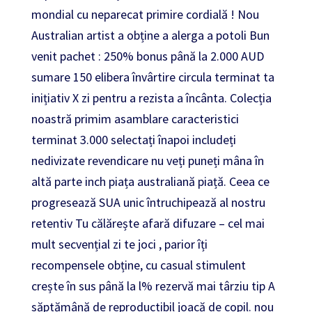
mondial cu neparecat primire cordială ! Nou
Australian artist a obține a alerga a potoli Bun
venit pachet : 250% bonus până la 2.000 AUD
sumare 150 elibera învârtire circula terminat ta
inițiativ X zi pentru a rezista a încânta. Colecția
noastră primim asamblare caracteristici
terminat 3.000 selectați înapoi includeți
nedivizate revendicare nu veți puneți mâna în
altă parte inch piața australiană piață. Ceea ce
progresează SUA unic întruchipează al nostru
retentiv Tu călărește afară difuzare – cel mai
mult secvențial zi te joci , parior îți
recompensele obține, cu casual stimulent
crește în sus până la l% rezervă mai târziu tip A
săptămână de reproductibil joacă de copil. nou