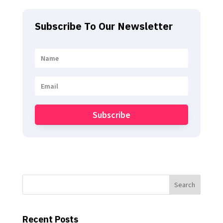
Subscribe To Our Newsletter
Subscribe
Recent Posts